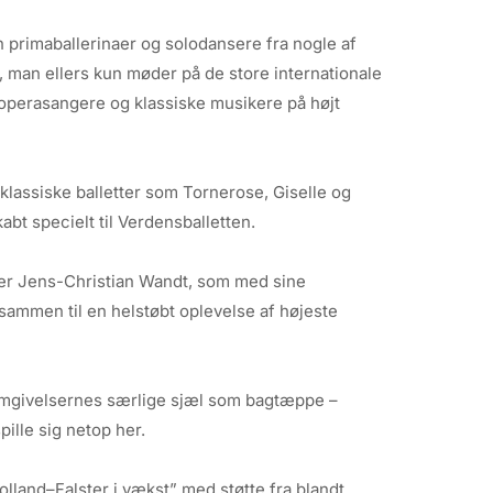
 primaballerinaer og solodansere fra nogle af
 man ellers kun møder på de store internationale
operasangere og klassiske musikere på højt
klassiske balletter som Tornerose, Giselle og
bt specielt til Verdensballetten.
er Jens-Christian Wandt, som med sine
mmen til en helstøbt oplevelse af højeste
 omgivelsernes særlige sjæl som bagtæppe –
ille sig netop her.
olland–Falster i vækst” med støtte fra blandt