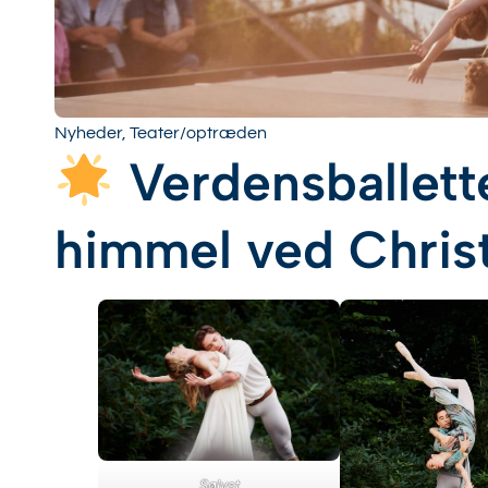
Nyheder
,
Teater/optræden
Verdensballett
himmel ved Chris
Sølyst