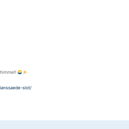
rhimmel!
tianssaede-slot/