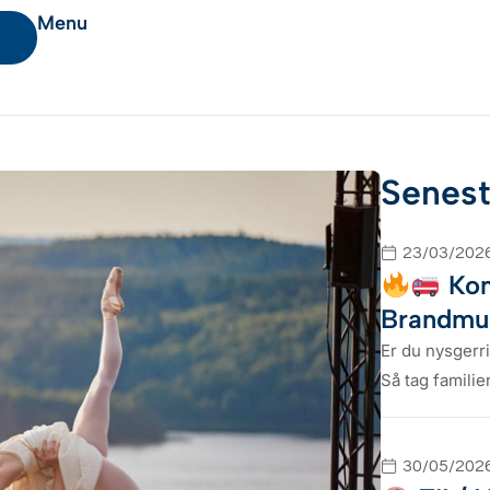
Menu
Senest
23/03/202
Kom
Brandm
Er du nysgerr
Så tag famili
30/05/202