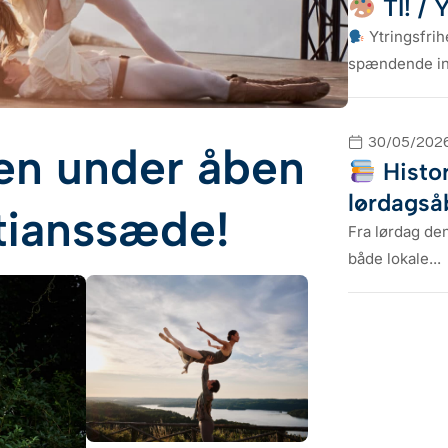
TI! / 
Ytringsfrih
spændende inst
30/05/202
en under åben
Histor
lørdagså
tianssæde!
Fra lørdag de
både lokale...