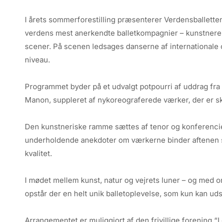
I årets sommerforestilling præsenterer Verdensballetten
verdens mest anerkendte balletkompagnier – kunstnere,
scener. På scenen ledsages danserne af internationale 
niveau.
Programmet byder på et udvalgt potpourri af uddrag fra 
Manon, suppleret af nykoreograferede værker, der er ska
Den kunstneriske ramme sættes af tenor og konferenci
underholdende anekdoter om værkerne binder aftenen sa
kvalitet.
I mødet mellem kunst, natur og vejrets luner – og med
opstår der en helt unik balletoplevelse, som kun kan udsp
Arrangementet er muliggjort af den frivillige forening “L